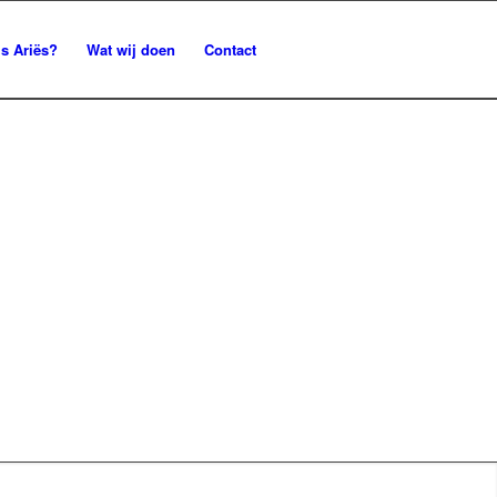
is Ariës?
Wat wij doen
Contact